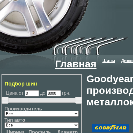
Шины
Диск
Главная
Goodyear
Подбор шин
произво
Цена от
до
грн.
металло
Производитель
Тип авто
Ширина
Профиль
Диаметр