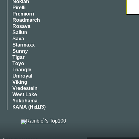
Nokian
Pirelli
Premiorri
Roadmarch
Rosava
Sailun
Sava
Starmaxx
Sunny
Tigar
Toyo
Triangle
Uniroyal
Viking
Vredestein
West Lake
Yokohama
КАМА (НкШЗ)