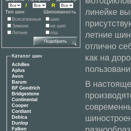
мотоциклов
/
R
линейке вы
Тип шин
Шипованость
Всесезонные
шип
присутствую
Зимние
не шип
летние ши
Летние
п/ш
отлично се
как на дор
Achilles
пользования
Aplus
Avon
В настоящ
Barum
BF Goodrich
производят
Bridgestone
Continental
современны
Cooper
Cordiant
шиностроен
Debica
Dunlop
разнообра
Falken