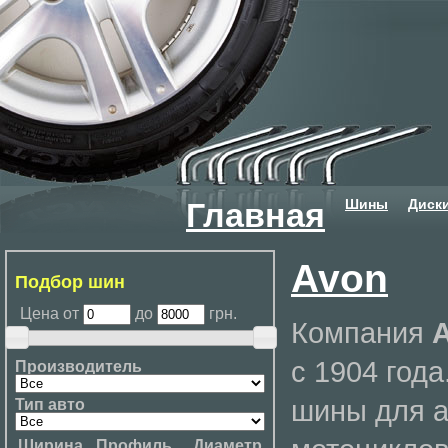
Шины
Диск
Главная
Avon
Подбор шин
Цена от
до
грн.
Компания
с 1904 года
Производитель
шины для а
Тип авто
Ширина
Профиль
Диаметр