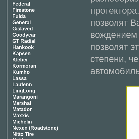
Federal
протектора
Firestone
Fulda
позволят В
General
Gislaved
вождением 
Goodyear
GT Radial
позволят э
Hankook
Kapsen
степени, ч
Kleber
Kormoran
автомобил
Kumho
Lassa
Laufenn
LingLong
Marangoni
Marshal
Matador
Maxxis
Michelin
Nexen (Roadstone)
Nitto Tire