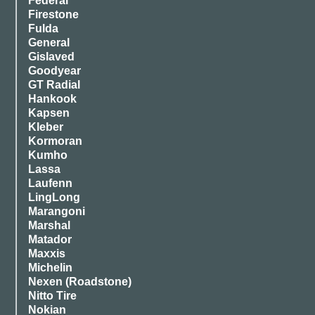
Federal
Firestone
Fulda
General
Gislaved
Goodyear
GT Radial
Hankook
Kapsen
Kleber
Kormoran
Kumho
Lassa
Laufenn
LingLong
Marangoni
Marshal
Matador
Maxxis
Michelin
Nexen (Roadstone)
Nitto Tire
Nokian