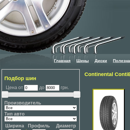
Главная
Шины
Диски
Полезн
Continental Conti
Подбор шин
Цена от
до
грн.
Производитель
Тип авто
Ширина
Профиль
Диаметр