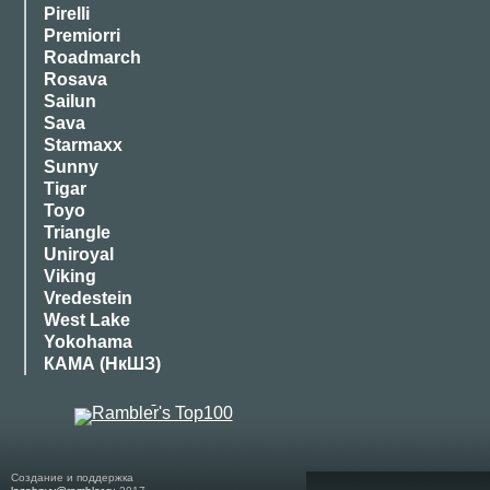
Pirelli
Premiorri
Roadmarch
Rosava
Sailun
Sava
Starmaxx
Sunny
Tigar
Toyo
Triangle
Uniroyal
Viking
Vredestein
West Lake
Yokohama
КАМА (НкШЗ)
Создание и поддержка