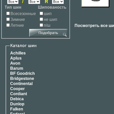
/
R
Тип шин
Шипованость
Всесезонные
шип
Зимние
не шип
Летние
п/ш
Посмотреть все ши
Achilles
Aplus
Avon
Barum
BF Goodrich
Bridgestone
Continental
Cooper
Cordiant
Debica
Dunlop
Falken