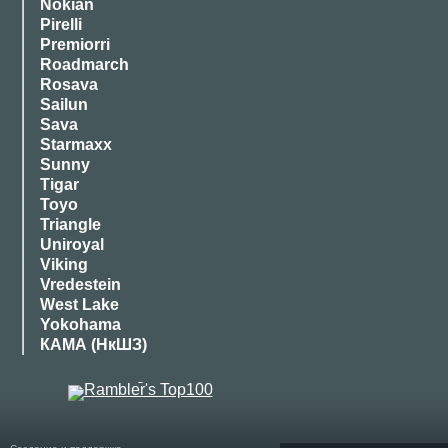
Nokian
Pirelli
Premiorri
Roadmarch
Rosava
Sailun
Sava
Starmaxx
Sunny
Tigar
Toyo
Triangle
Uniroyal
Viking
Vredestein
West Lake
Yokohama
КАМА (НкШЗ)