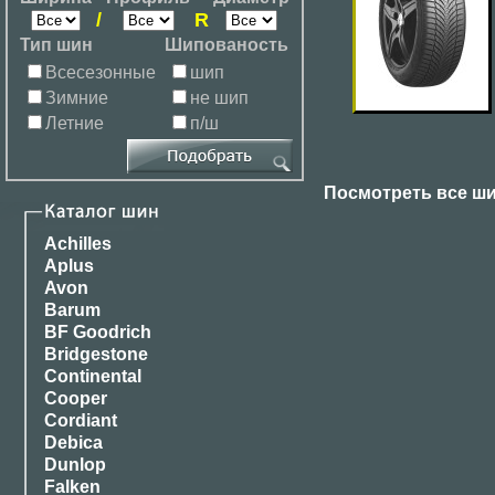
/
R
Тип шин
Шипованость
Всесезонные
шип
Зимние
не шип
Летние
п/ш
Посмотреть все ши
Achilles
Aplus
Avon
Barum
BF Goodrich
Bridgestone
Continental
Cooper
Cordiant
Debica
Dunlop
Falken