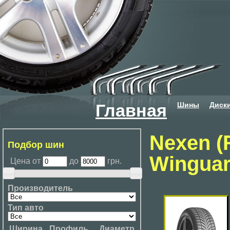
Шины
Диск
Главная
Nexen (
Подбор шин
Wingua
Цена от
до
грн.
Производитель
Тип авто
Ширина
Профиль
Диаметр