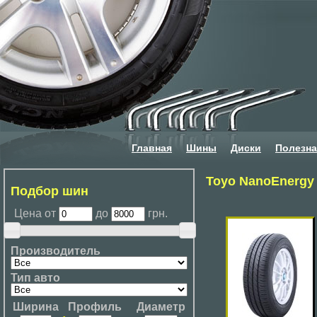
Главная
Шины
Диски
Полезн
Toyo NanoEnergy
Подбор шин
Цена от
до
грн.
Производитель
Тип авто
Ширина
Профиль
Диаметр