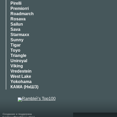
Pirelli
Premiorri
Roadmarch
Rosava
Sailun
Sava
Starmaxx
Sunny
Tigar
Toyo
Triangle
Uniroyal
Viking
Vredestein
West Lake
Yokohama
КАМА (НкШЗ)
Создание и поддержка