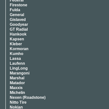
Federal
Firestone
Fulda
General
Gislaved
Goodyear
GT Radial
Hankook
Kapsen
Kleber
Kormoran
Kumho
Lassa
Laufenn
LingLong
Marangoni
Marshal
Matador
Maxxis
Michelin
Nexen (Roadstone)
Nitto Tire
Nokian